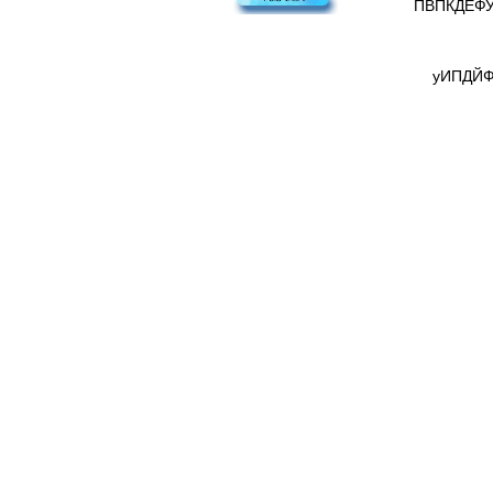
ПВПКДЕФУ
уИПДЙ