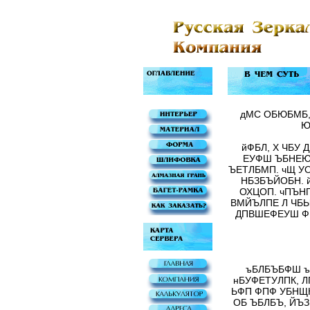
дМС ОБЮБМБ,
Ю
йФБЛ, Х ЧБУ 
ЕУФШ ЪБНЕЮ
ЪЕТЛБМП. чЩ У
НБЗБЪЙОБН. 
ОХЦОП. чПЪН
ВМЙЪЛПЕ Л ЧБЫ
ДПВШЕФЕУШ Ф
ъБЛБЪБФШ ъ
нБУФЕТУЛПК, Л
ЬФП ФПФ УБНЩ
ОБ ЪБЛБЪ, ЙЪ